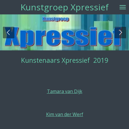
Kunstgroep Xpressief
Ga
direct
naar
de
hoofdinhoud
Kunstenaars Xpressief 2019
Tamara van Dijk
Kim van der Werf