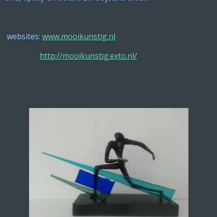
websites:
www.mooikunstig.nl
http://mooikunstig.exto.nl/