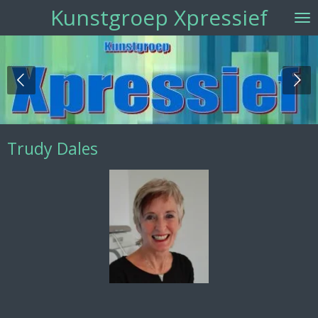
Kunstgroep Xpressief
Ga
direct
naar
de
hoofdinhoud
Trudy Dales