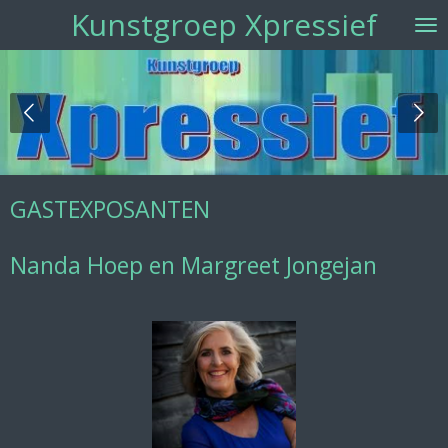
Kunstgroep Xpressief
Ga
direct
naar
de
hoofdinhoud
GASTEXPOSANTEN
Nanda Hoep en Margreet Jongejan