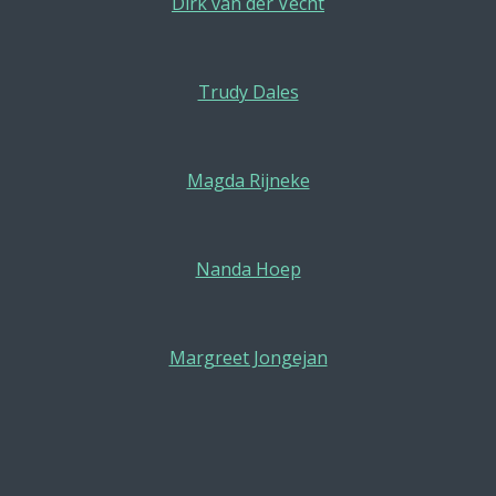
Dirk van der Vecht
Trudy Dales
Magda Rijneke
Nanda Hoep
Margreet Jongejan